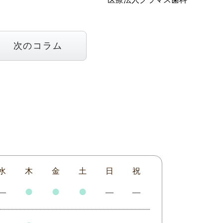
次のコラム
水
木
金
土
日
祝
●
●
●
―
―
―