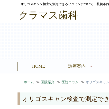
オリゴスキャン検査で測定できるビタミンについて｜札幌市西
クラマス歯科
HOME
診療案内
全身的に健康になりた
歯科金属アレルギー
歯をきれいにしたい
顔を若返らせたい
根管治療
歯周病
入れ歯
歯
ホーム
医院紹介
医院コラム
オリゴスキャ
オリゴスキャン検査で測定で