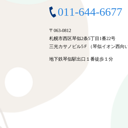
011-644-6677
〒063-0812
札幌市西区琴似2条5丁目1番22号
三光カサノビル5Ｆ（琴似イオン西向
地下鉄琴似駅出口１番徒歩１分