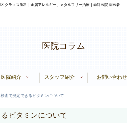
区 クラマス歯科｜金属アレルギー、メタルフリー治療｜歯科医院 歯医者
医院コラム
医院紹介
スタッフ紹介
お問い合わ
い
科技工所との連携
施設基準について
院内感染防止策
理念・思い
当院の症例
初診の方へ
治療の流れ
医院コラム
提携先
治療費
FAQ
メタルフリー治療【審美治療】
オーソモレキュラー医学歯学
デトックス＋分子栄養療法
生体シリコン部分入れ歯
生体シリコン総入れ歯
メタルフリー治療【金属アレルギー】
歯ぐきの黒ずみ除去
マウスピース矯正
ホワイトニング
血液検査結果
マウスピース矯正
金属アレルギー
金属アレルギーとは
金属アレルギー診断
スタッフ紹介
スタッフ募集
ダーマドロップ
根管治療
院長紹介
歯周病
ン検査で測定できるビタミンについて
きるビタミンについて