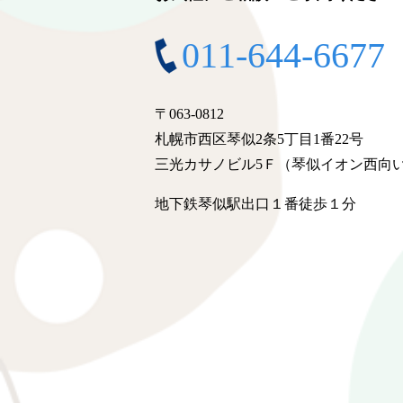
011-644-6677
〒063-0812
札幌市西区琴似2条5丁目1番22号
三光カサノビル5Ｆ（琴似イオン西向
地下鉄琴似駅出口１番徒歩１分