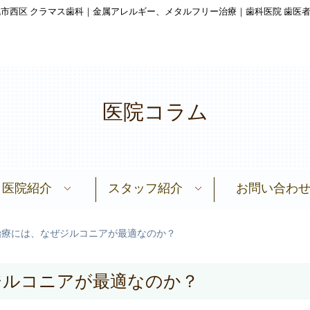
市西区 クラマス歯科｜金属アレルギー、メタルフリー治療｜歯科医院 歯医
医院コラム
医院紹介
スタッフ紹介
お問い合わ
い
科技工所との連携
施設基準について
院内感染防止策
理念・思い
当院の症例
初診の方へ
治療の流れ
医院コラム
提携先
治療費
FAQ
メタルフリー治療【審美治療】
オーソモレキュラー医学歯学
デトックス＋分子栄養療法
生体シリコン部分入れ歯
生体シリコン総入れ歯
メタルフリー治療【金属アレルギー】
歯ぐきの黒ずみ除去
マウスピース矯正
ホワイトニング
血液検査結果
マウスピース矯正
金属アレルギー
金属アレルギーとは
金属アレルギー診断
スタッフ紹介
スタッフ募集
ダーマドロップ
根管治療
院長紹介
歯周病
治療には、なぜジルコニアが最適なのか？
ジルコニアが最適なのか？