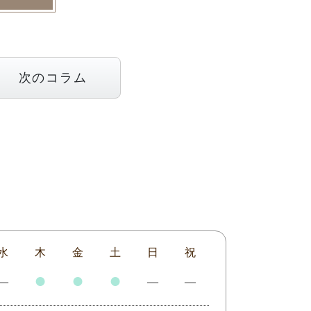
次のコラム
水
木
金
土
日
祝
●
●
●
―
―
―