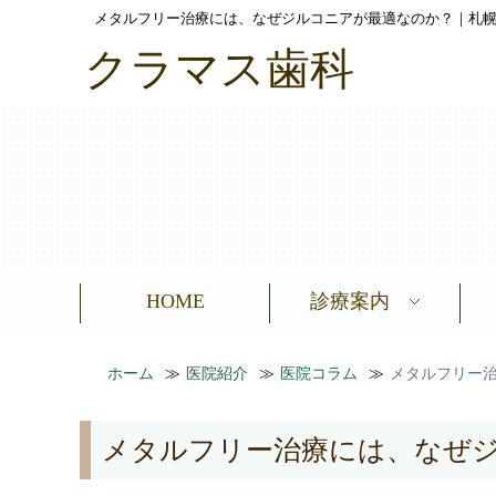
メタルフリー治療には、なぜジルコニアが最適なのか？｜札幌
クラマス歯科
HOME
診療案内
全身的に健康になりた
歯科金属アレルギー
歯をきれいにしたい
顔を若返らせたい
根管治療
歯周病
入れ歯
歯
ホーム
医院紹介
医院コラム
メタルフリー
メタルフリー治療には、なぜ