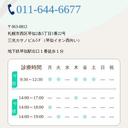
011-644-6677
〒063-0812
札幌市西区琴似2条5丁目1番22号
三光カサノビル5Ｆ（琴似イオン西向い）
地下鉄琴似駅出口１番徒歩１分
診療時間
月
火
水
木
金
土
日
祝
午
●
●
●
●
●
9:30～12:30
―
―
―
前
●
14:00～17:00
―
―
―
―
―
―
―
午
●
14:00～18:00
―
―
―
―
―
―
―
後
●
●
14:00～19:00
―
―
―
―
―
―